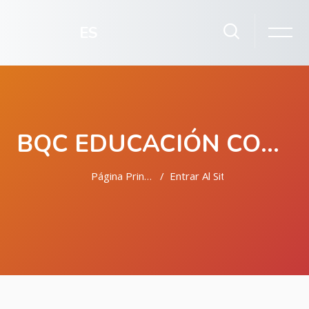
ES
BQC EDUCACIÓN CONTINUA
Página Principal
Entrar Al Sitio
Salta al contenido principal