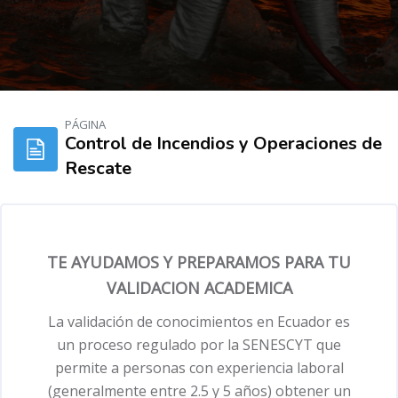
Salta al contenido principal
PÁGINA
Control de Incendios y Operaciones de
Rescate
TE AYUDAMOS Y PREPARAMOS PARA TU
VALIDACION ACADEMICA
La validación de conocimientos en Ecuador es
un proceso regulado por la SENESCYT que
permite a personas con experiencia laboral
(generalmente entre 2.5 y 5 años) obtener un