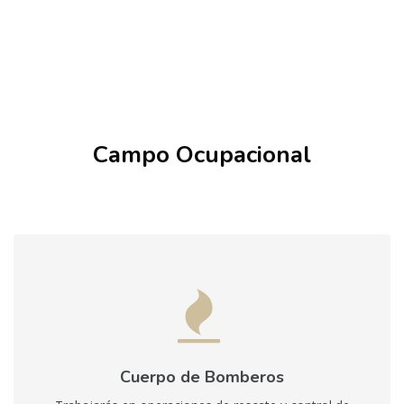
Salta [Cocoon] Boxes
Campo Ocupacional
Cuerpo de Bomberos